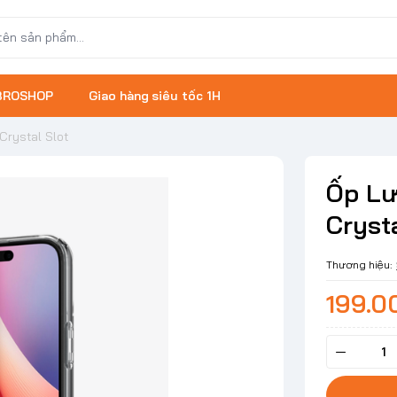
 BROSHOP
Giao hàng siêu tốc 1H
Crystal Slot
Ốp Lư
Crysta
Thương hiệu:
199.0