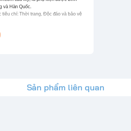
ng và Hàn Quốc.
iêu chí: Thời trang, Độc đáo và bảo vệ
PLUS CRYSTAL SLOT
series là một sản phẩm tuyệt vời cho
 ra màu máy và có khe đựng thẻ tiện
nhẹ, khoe trọn vẻ đẹp nguyên bản của
ôm sát máy, chống trầy xước và va đập
Sản phẩm liên quan
 mọi lúc mọi nơi.
độ bền cao.
ờng cong của máy, tạo cảm giác chắc