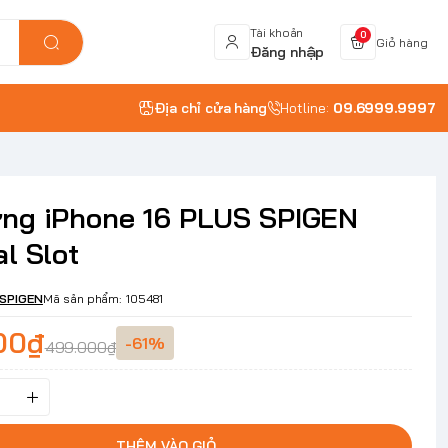
Tài khoản
0
Giỏ hàng
Đăng nhập
Địa chỉ cửa hàng
Hotline:
09.6999.9997
ng iPhone 16 PLUS SPIGEN
l Slot
SPIGEN
Mã sản phẩm:
105481
00₫
-61%
499.000₫
THÊM VÀO GIỎ