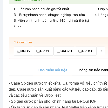
1. Luôn bán hàng chuẩn giá tốt nhất
2. Ship 
3. Hỗ trợ nhanh nhẹn, chuyên nghiệp, tận tâm
4. Hàng 
5. Miễn phí thanh toán online, Miễn phí cà thẻ tại
shop
Mã giảm giá
BRO5
BRO10
BRO20
BRO30
Đặc điểm nổi bật
Thông tin bảo hàn
- Case
Spigen
được thiết kế tại California với tiêu chí thi
đẹp. Case được sản xuất bằng các vật liệu cao cấp, độ bề
và các tiêu chuẩn về Drop Test.
-
Spigen
được phân phối chính hãng tại
BROSHOP
-
Ốp lưng
Spigen
là sản phẩm Best Seller trên kênh Amaz