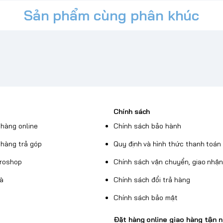
 chất lượng cao, được hàng triệu người
Sản phẩm cùng phân khúc
và chắc chắn, bảo vệ tối đa cho chiếc
lâu ngày.
i Hàn Quốc.
Chính sách
hàng online
Chính sách bảo hành
hàng trả góp
Quy định và hình thức thanh toán
Broshop
Chính sách vận chuyển, giao nhậ
uà
Chính sách đổi trả hàng
Chính sách bảo mật
Đặt hàng online giao hàng tận n