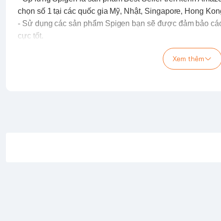
chọn số 1 tại các quốc gia Mỹ, Nhật, Singapore, Hong Ko
- Sử dụng các sản phẩm
Spigen
bạn sẽ được đảm bảo các t
cực tốt.
Đặc điểm nổi bật của dòng ỐP LƯNG IPHONE 16 
Xem thêm
Ốp lưng Spigen Crystal Slot Crystal Clear cho iPhone 16 
những người tìm kiếm một chiếc ốp lưng trong suốt, khoe
dụng.
Thiết kế hoàn hảo:
Trong suốt tinh tế:
Khung TPU mềm dẻo, thiết kế mỏng 
iPhone 16.
Bảo vệ toàn diện:
Viền cao hơn camera, nút bấm nhạy, 
hiệu quả.
Tiện lợi:
Khe đựng thẻ tiện dụng, mang theo thẻ cần thiết
Chất lượng vượt trội:
Chất liệu cao cấp:
TPU mềm dẻo, đàn hồi tốt, đảm bảo 
Vừa khít hoàn hảo:
Thiết kế chính xác, ôm sát từng đư
chắn.
Tại sao nên chọn Spigen?