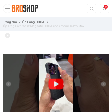
0
Trang chủ
/
Ốp Lưng HODA
/
Ốp lưng Diverse W Magsafe HODA cho iPhone 14 Pro Max