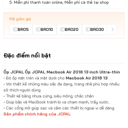
5. Miễn phí thanh toán online, Miễn phí cà thẻ tại shop
Mã giảm giá
BRO5
BRO10
BRO20
BRO30
Đặc điểm nổi bật
Ốp JCPAL Ốp JCPAL Macbook Air 2018 13 inch Ultra-thin
• Bộ ốp mặt trên và mặt dưới cho
Macbook Air 2018 13
• Với thiết kế những màu sắc đa dạng, trang nhã phù hợp nhiều
sở thích người dùng
• Thiết kế bằng nhựa cứng, siêu mỏng, chắc chắn
• Giúp bảo vệ MacBook tránh bị va chạm mạnh, trầy xước...
• Các cổng mở giúp sạc và cắm các thiết bị ngoại vi dễ dàng
Sản phẩm chính hãng của JCPAL