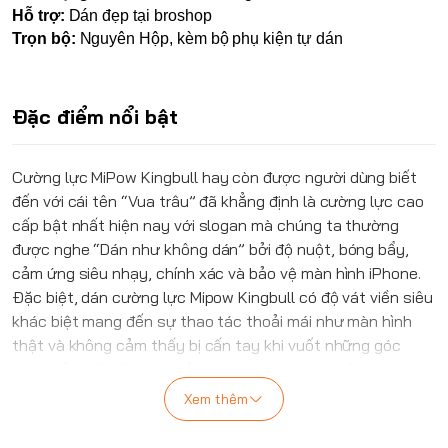
Hỗ trợ:
Dán đẹp tại broshop
Trọn bộ:
Nguyên Hộp, kèm bộ phụ kiện tự dán
Đặc điểm nổi bật
Cường lực
MiPow
Kingbull hay còn được người dùng biết
đến với cái tên “Vua trâu” đã khẳng định là cường lực cao
cấp bật nhất hiện nay với slogan mà chúng ta thường
được nghe “Dán như không dán” bởi độ nuột, bóng bẩy,
cảm ứng siêu nhạy, chính xác và bảo vệ màn hình iPhone.
Đặc biệt, dán cường lực Mipow Kingbull có độ vát viền siêu
khác biệt mang đến sự thao tác thoải mái như màn hình
thật và không cảm thấy bị cấn tay khi vuốt những góc
cạnh của viền. Cái hay của
MiPow
Kingbull là viền bo cong
siêu nuột nhưng không bị đẩy cường lực lên iPhone được
Xem thêm
dùng với những chiếc ốp có độ chống sốc cao.
Không thỏa mãn ở những thành công hiện có,
MiPow
đã