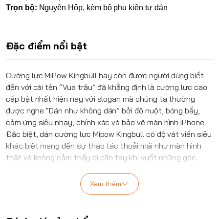
Trọn bộ:
Nguyên Hộp, kèm bộ phụ kiện tự dán
Đặc điểm nổi bật
Cường lực
MiPow
Kingbull hay còn được người dùng biết
đến với cái tên “Vua trâu” đã khẳng định là cường lực cao
cấp bật nhất hiện nay với slogan mà chúng ta thường
được nghe “Dán như không dán” bởi độ nuột, bóng bẩy,
cảm ứng siêu nhạy, chính xác và bảo vệ màn hình iPhone.
Đặc biệt, dán cường lực Mipow Kingbull có độ vát viền siêu
khác biệt mang đến sự thao tác thoải mái như màn hình
thật và không cảm thấy bị cấn tay khi vuốt những góc
cạnh của viền. Cái hay của
MiPow
Kingbull là viền bo cong
siêu nuột nhưng không bị đẩy cường lực lên iPhone được
Xem thêm
dùng với những chiếc ốp có độ chống sốc cao.
Không thỏa mãn ở những thành công hiện có,
MiPow
đã
luôn tìm kiếm những ý tưởng, những nghiên cứu nâng tầm