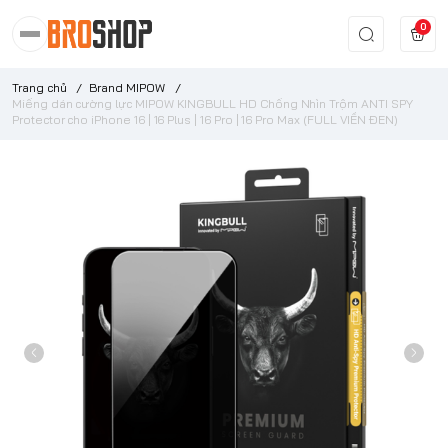
0
Trang chủ
/
Brand MIPOW
/
Miếng dán cường lực MIPOW KINGBULL HD Chống Nhìn Trộm ANTI SPY
Protector cho iPhone 16 | 16 Plus | 16 Pro | 16 Pro Max (FULL VIỀN ĐEN)