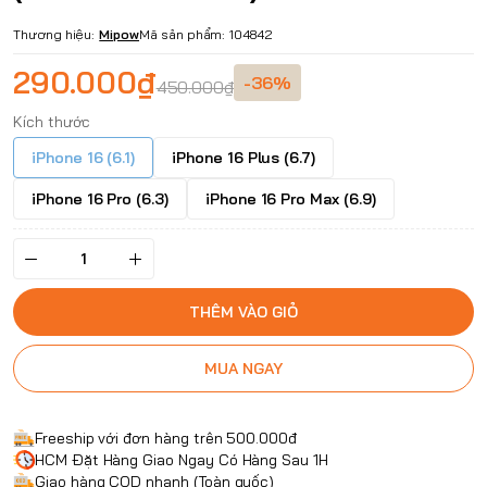
Thương hiệu:
Mipow
Mã sản phẩm:
104842
290.000₫
-36%
450.000₫
Kích thước
iPhone 16 (6.1)
iPhone 16 Plus (6.7)
iPhone 16 Pro (6.3)
iPhone 16 Pro Max (6.9)
THÊM VÀO GIỎ
MUA NGAY
Freeship với đơn hàng trên 500.000đ
HCM Đặt Hàng Giao Ngay Có Hàng Sau 1H
Giao hàng COD nhanh (Toàn quốc)