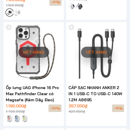
-31%
1.120.000₫
HẾT HÀNG
HẾT HÀNG
Ốp lưng UAG iPhone 16 Pro
CÁP SẠC NHANH ANKER 2
Max Pathfinder Clear có
IN 1 USB-C TO USB-C 140W
Magsafe (Kèm Dây Đeo)
1.2M A8895
1.190.000₫
357.000₫
-30%
-15%
1.700.000₫
420.000₫