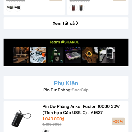
1.350.000₫
2.500.000₫
Xem tất cả
Phụ Kiện
Pin Dự Phòng
Sạc
Cáp
Pin Dự Phòng Anker Fusion 10000 30W
(Tích hợp Cáp USB-C) - A1637
1.040.000₫
-26%
1.400.000₫