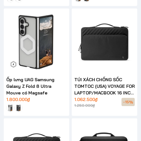
Ốp lưng UAG Samsung
TÚI XÁCH CHỐNG SỐC
Galaxy Z Fold 8 Ultra
TOMTOC (USA) VOYAGE FOR
Mouve có Magsafe
LAPTOP/MACBOOK 16 INCH
1.800.000₫
– A24
1.062.500₫
-15%
1.250.000₫