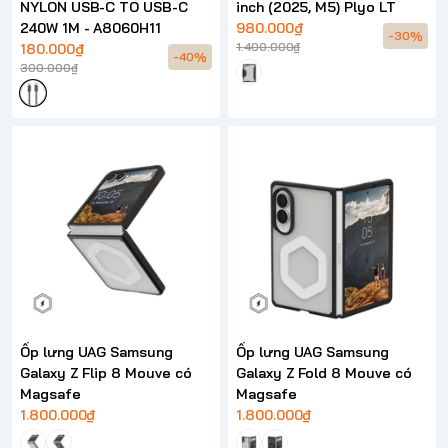
NYLON USB-C TO USB-C
inch (2025, M5) Plyo LT
240W 1M - A8060H11
980.000₫
-30%
1.400.000₫
180.000₫
-40%
300.000₫
Ốp lưng UAG Samsung
Ốp lưng UAG Samsung
Galaxy Z Flip 8 Mouve có
Galaxy Z Fold 8 Mouve có
Magsafe
Magsafe
1.800.000₫
1.800.000₫