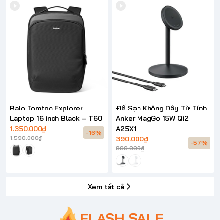
Balo Tomtoc Explorer
Đế Sạc Không Dây Từ Tính
Laptop 16 inch Black – T60
Anker MagGo 15W Qi2
1.350.000₫
A25X1
-16%
1.590.000₫
390.000₫
-57%
890.000₫
Xem tất cả
FLASH SALE