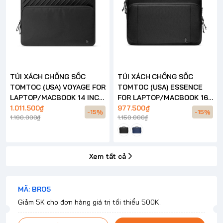
TÚI XÁCH CHỐNG SỐC
TÚI XÁCH CHỐNG SỐC
TOMTOC (USA) VOYAGE FOR
TOMTOC (USA) ESSENCE
LAPTOP/MACBOOK 14 INCH
FOR LAPTOP/MACBOOK 16
– A24
1.011.500₫
INCH – A34
977.500₫
-15%
-15%
1.190.000₫
1.150.000₫
Xem tất cả
MÃ: BRO5
Giảm 5K cho đơn hàng giá trị tối thiểu 500K.