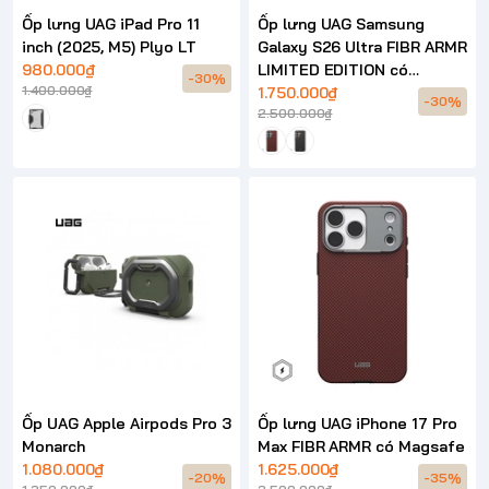
Ốp lưng UAG iPad Pro 11
Ốp lưng UAG Samsung
inch (2025, M5) Plyo LT
Galaxy S26 Ultra FIBR ARMR
980.000₫
LIMITED EDITION có
-30%
1.400.000₫
Magsafe
1.750.000₫
-30%
2.500.000₫
Ốp UAG Apple Airpods Pro 3
Ốp lưng UAG iPhone 17 Pro
Monarch
Max FIBR ARMR có Magsafe
1.080.000₫
1.625.000₫
-20%
-35%