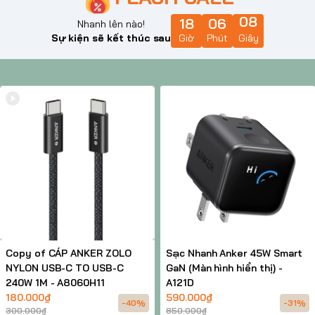
18
Nhanh lên nào!
Sự kiện sẽ kết thúc sau
Giờ
Phút
Giây
Copy of CÁP ANKER ZOLO
Sạc Nhanh Anker 45W Smart
NYLON USB-C TO USB-C
GaN (Màn hình hiển thị) -
240W 1M - A8060H11
A121D
180.000₫
590.000₫
-40%
-31%
300.000₫
850.000₫