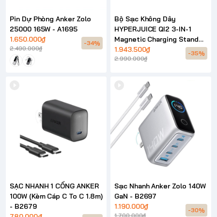
Pin Dự Phòng Anker Zolo
Bộ Sạc Không Dây
25000 165W - A1695
HYPERJUICE QI2 3-IN-1
1.650.000₫
Magnetic Charging Stand
-34%
2.490.000₫
HJ3320
1.943.500₫
-35%
2.990.000₫
SẠC NHANH 1 CỔNG ANKER
Sạc Nhanh Anker Zolo 140W
100W (Kèm Cáp C To C 1.8m)
GaN - B2697
- B2679
1.190.000₫
-30%
1.700.000₫
780.000₫