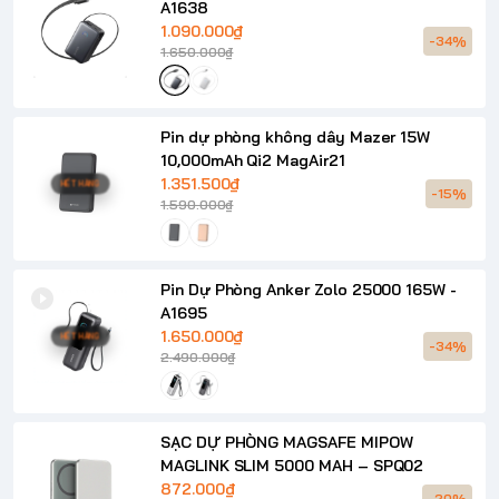
A1638
1.090.000₫
-34%
1.650.000₫
Pin dự phòng không dây Mazer 15W
10,000mAh Qi2 MagAir21
1.351.500₫
HẾT HÀNG
-15%
1.590.000₫
Pin Dự Phòng Anker Zolo 25000 165W -
A1695
1.650.000₫
HẾT HÀNG
-34%
2.490.000₫
SẠC DỰ PHÒNG MAGSAFE MIPOW
MAGLINK SLIM 5000 MAH – SPQ02
872.000₫
-20%