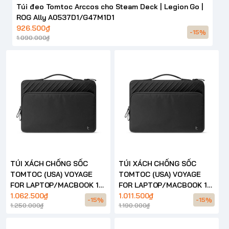
Túi đeo Tomtoc Arccos cho Steam Deck | Legion Go |
ROG Ally A0537D1/G47M1D1
926.500₫
-15%
1.090.000₫
TÚI XÁCH CHỐNG SỐC
TÚI XÁCH CHỐNG SỐC
TOMTOC (USA) VOYAGE
TOMTOC (USA) VOYAGE
FOR LAPTOP/MACBOOK 16
FOR LAPTOP/MACBOOK 14
INCH – A24
1.062.500₫
INCH – A24
1.011.500₫
-15%
-15%
1.250.000₫
1.190.000₫