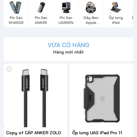
Pin Sạc
Pin Sạc
Pin Sạc
Dây đeo
Ốp lưng
Sạ
SHARGE
ANKER
UGREEN
Apple
iPad
d
Watch
VỪA CÓ HÀNG
Hàng mới nhất
Copy of CÁP ANKER ZOLO
Ốp lưng UAG iPad Pro 11