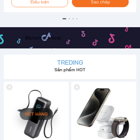
Điều kiện
Sao chép
@broshop_official
TREDING
Sản phẩm HOT
HẾT HÀNG