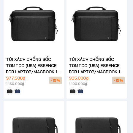
TÚI XÁCH CHỐNG SỐC
TÚI XÁCH CHỐNG SỐC
TOMTOC (USA) ESSENCE
TOMTOC (USA) ESSENCE
FOR LAPTOP/MACBOOK 16
FOR LAPTOP/MACBOOK 14
INCH – A34
977.500₫
INCH – A34
935.000₫
-15%
-15%
1.150.000₫
1.100.000₫