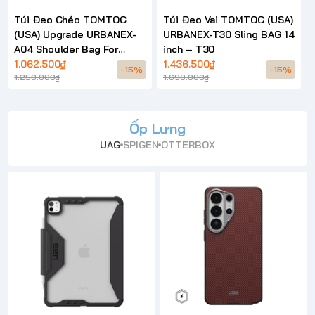
Túi Đeo Chéo TOMTOC
Túi Đeo Vai TOMTOC (USA)
(USA) Upgrade URBANEX-
URBANEX-T30 Sling BAG 14
A04 Shoulder Bag For
inch – T30
Laptop Universial – A04
1.062.500₫
1.436.500₫
-15%
-15%
1.250.000₫
1.690.000₫
Ốp Lưng
UAG
SPIGEN
OTTERBOX