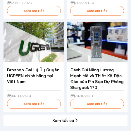
28/09/2025
21/03/2024
Xem chi tiết
Xem chi tiết
Broshop Đại Lý Ủy Quyền
Đánh Giá Năng Lượng
UGREEN chính hãng tại
Mạnh Mẽ và Thiết Kế Độc
Việt Nam
Đáo của Pin Sạc Dự Phòng
Shargeek 170
14/03/2024
24/11/2023
Xem chi tiết
Xem chi tiết
Xem tất cả