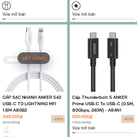
Vừa mở bán
Vừa mở bán
HẾT HÀNG
CÁP SẠC NHANH ANKER 542
Cáp Thunderbolt 5 ANKER
USB-C TO LIGHTNING MFI
Prime USB-C To USB-C (0.5M,
1.8M A80B2
80Gbps, 240W) - A84N1
349.000₫
690.000₫
-26%
-40%
470.000₫
1.150.000₫
Vừa mở bán