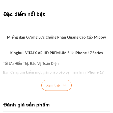
Đặc điểm nổi bật
Miếng dán Cường Lực Chống Phản Quang Cao Cấp Mipow
Kingbull VITALX AR HD PREMIUM Silk iPhone 17 Series
Tối Ưu Hiển Thị, Bảo Vệ Toàn Diện
Bạn đang tìm kiếm một giải pháp bảo vệ màn hình
iPhone 17
Series
đột phá?
Kính cường lực Mipow Kingbull VITALX AR HD
PREMIUM Silk
chính là sự kết hợp hoàn hảo giữa công nghệ
Xem thêm
chống phản quang tiên tiến và khả năng bảo vệ vượt trội. Sản
phẩm này không chỉ giúp bạn thoải mái sử dụng điện thoại ở bất
kỳ đâu mà còn bảo vệ đôi mắt và màn hình của bạn một cách tối
Đánh giá sản phẩm
ưu nhất.