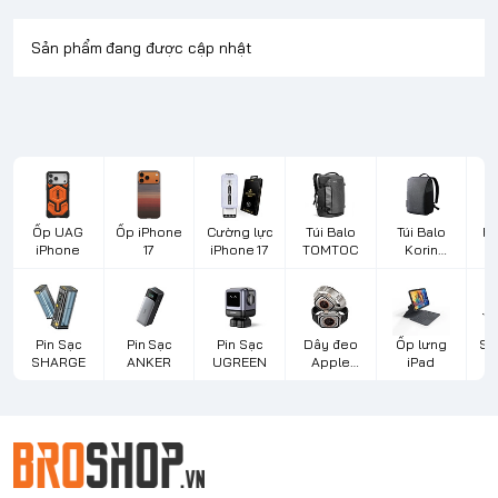
Sản phẩm đang được cập nhật
Ốp UAG
Ốp iPhone
Cường lực
Túi Balo
Túi Balo
Bà
iPhone
17
iPhone 17
TOMTOC
Korin
Design
L
Pin Sạc
Pin Sạc
Pin Sạc
Dây đeo
Ốp lưng
Sạ
SHARGE
ANKER
UGREEN
Apple
iPad
d
Watch