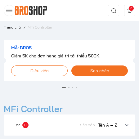
0
Trang chủ
/
MFi Controller
MÃ: BRO5
Giảm 5K cho đơn hàng giá trị tối thiểu 500K.
Điều kiện
Sao chép
MFi Controller
Lọc
0
Sắp xếp