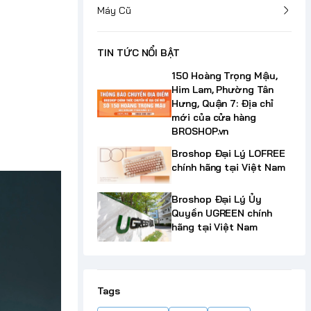
Máy Cũ
TIN TỨC NỔI BẬT
150 Hoàng Trọng Mậu,
Him Lam, Phường Tân
Hưng, Quận 7: Địa chỉ
mới của cửa hàng
BROSHOP.vn
Broshop Đại Lý LOFREE
chính hãng tại Việt Nam
Broshop Đại Lý Ủy
Quyền UGREEN chính
hãng tại Việt Nam
Tags