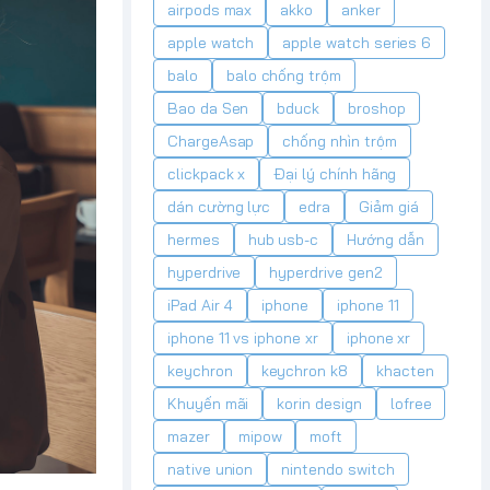
airpods max
akko
anker
apple watch
apple watch series 6
balo
balo chống trộm
Bao da Sen
bduck
broshop
ChargeAsap
chống nhìn trộm
clickpack x
Đại lý chính hãng
dán cường lực
edra
Giảm giá
hermes
hub usb-c
Hướng dẫn
hyperdrive
hyperdrive gen2
iPad Air 4
iphone
iphone 11
iphone 11 vs iphone xr
iphone xr
keychron
keychron k8
khacten
Khuyến mãi
korin design
lofree
mazer
mipow
moft
native union
nintendo switch