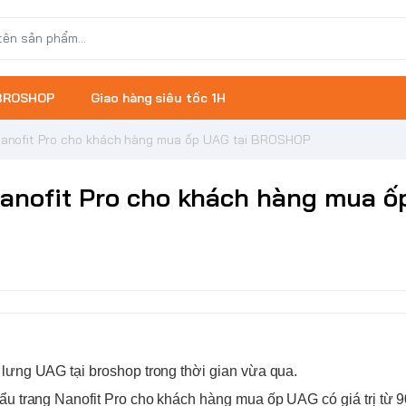
 BROSHOP
Giao hàng siêu tốc 1H
Nanofit Pro cho khách hàng mua ốp UAG tại BROSHOP
Nanofit Pro cho khách hàng mua ố
p lưng
UAG
tại broshop trong thời gian vừa qua.
hẩu trang Nanofit Pro cho khách hàng mua ốp
UAG
có giá trị từ