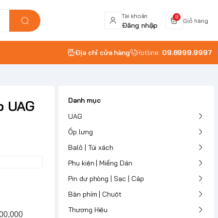
Tài khoản
0
Giỏ hàng
Đăng nhập
Địa chỉ cửa hàng
Hotline:
09.6999.9997
Danh mục
p UAG
UAG
Ốp lưng
Balô | Túi xách
Phụ kiện | Miếng Dán
Pin dự phòng | Sạc | Cáp
Bàn phím | Chuột
Thương Hiệu
 900,000