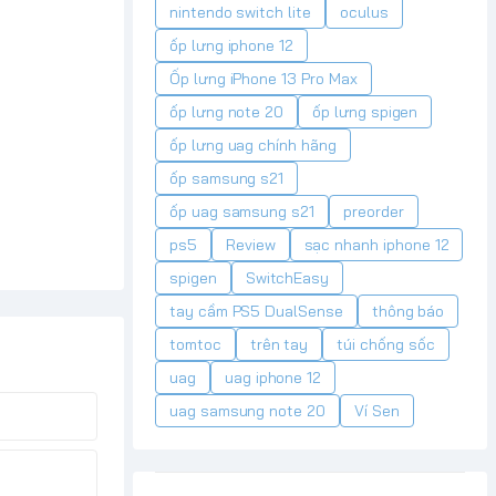
nintendo switch lite
oculus
ốp lưng iphone 12
Ốp lưng iPhone 13 Pro Max
ốp lưng note 20
ốp lưng spigen
ốp lưng uag chính hãng
ốp samsung s21
ốp uag samsung s21
preorder
ps5
Review
sạc nhanh iphone 12
spigen
SwitchEasy
tay cầm PS5 DualSense
thông báo
tomtoc
trên tay
túi chống sốc
uag
uag iphone 12
uag samsung note 20
Ví Sen