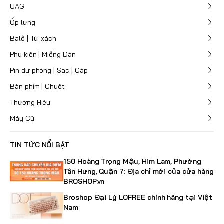
UAG
Ốp lưng
Balô | Túi xách
Phụ kiện | Miếng Dán
Pin dự phòng | Sạc | Cáp
Bàn phím | Chuột
Thương Hiệu
Máy Cũ
TIN TỨC NỔI BẬT
150 Hoàng Trọng Mậu, Him Lam, Phường
Tân Hưng, Quận 7: Địa chỉ mới của cửa hàng
BROSHOP.vn
Broshop Đại Lý LOFREE chính hãng tại Việt
Nam