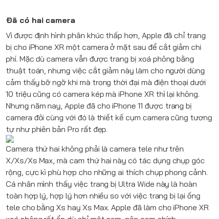
Đã có hai camera
Vì được định hình phân khúc thấp hơn,
Apple
đã chỉ trang
bị cho
iPhone XR
một camera ở mặt sau để cắt giảm chi
phí. Mặc dù camera vẫn được trang bị xoá phông bằng
thuật toán, nhưng việc cắt giảm này làm cho người dùng
cảm thấy bỡ ngỡ khi mà trong thời đại mà điện thoại dưới
10 triệu cũng có camera kép mà
iPhone XR
thì lại không.
Nhưng năm nay,
Apple
đã cho
iPhone 11
được trang bị
camera đôi cùng với đó là thiết kế cụm camera cũng tương
tự như phiên bản Pro rất đẹp.
Camera thứ hai không phải là camera tele như trên
X/Xs/Xs Max, mà cam thứ hai này có tác dụng chụp góc
rộng, cực kì phù hợp cho những ai thích chụp phong cảnh.
Cá nhân mình thấy việc trang bị Ultra Wide này là hoàn
toàn hợp lý, hợp lý hơn nhiều so với việc trang bị lại ống
tele cho bằng Xs hay Xs Max. Apple đã làm cho
iPhone XR