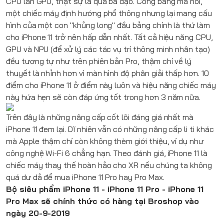
CPU lẫn GPU, thật sự là quá bá đạo. Công bằng mà nói,
một chiếc máy định hướng phổ thông nhưng lại mang cấu
hình của một con "khủng long" đầu bảng chính là thứ làm
cho
iPhone 11
trở nên hấp dẫn nhất. Tất cả hiệu năng CPU,
GPU và NPU (để xử lý các tác vụ trí thông minh nhân tạo)
đều tương tự như trên phiên bản Pro, thậm chí về lý
thuyết là nhỉnh hơn vì màn hình độ phân giải thấp hơn. 10
điểm cho
iPhone 11
ở điểm này luôn và hiệu năng chiếc máy
này hứa hẹn sẽ còn đáp ứng tốt trong hơn 3 năm nữa.
Trên đây là những nâng cấp cốt lõi đáng giá nhất mà
iPhone 11
đem lại. Dĩ nhiên vẫn có những nâng cấp li ti khác
mà
Apple
thậm chí còn không thèm giới thiệu, ví dụ như
công nghệ Wi-Fi 6 chẳng hạn. Theo đánh giá,
iPhone 11
là
chiếc máy thay thế hoàn hảo cho XR nếu chúng ta không
quá dư dả để mua iPhone 11 Pro hay Pro Max.
Bộ siêu phẩm
iPhone 11
-
iPhone 11 Pro - iPhone 11
Pro Max
sẽ chính thức có hàng tại Broshop vào
ngày 20-9-2019