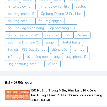
nintendo switch
nintendo switch lite
oculus
ốp lưng iphone 12
Ốp lưng iPhone 13 Pro Max
ốp lưng note 20
ốp lưng spigen
ốp lưng uag chính hãng
ốp samsung s21
ốp uag samsung s21
preorder
ps5
Review
sạc nhanh iphone 12
spigen
SwitchEasy
tay cầm PS5 DualSense
thông báo
tomtoc
trên tay
túi chống sốc
uag
uag iphone 12
uag samsung note 20
Ví Sen
Bài viết liên quan
150 Hoàng Trọng Mậu, Him Lam, Phường
Tân Hưng, Quận 7: Địa chỉ mới của cửa hàng
BROSHOP.vn