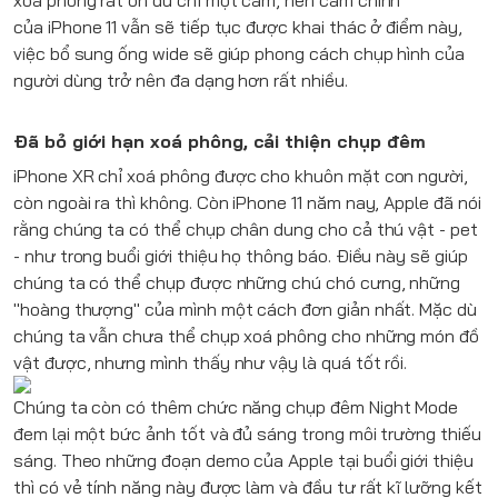
xoá phông rất ổn dù chỉ một cam, nên cam chính
của
iPhone 11
vẫn sẽ tiếp tục được khai thác ở điểm này,
việc bổ sung ống wide sẽ giúp phong cách chụp hình của
người dùng trở nên đa dạng hơn rất nhiều.
Đã bỏ giới hạn xoá phông, cải thiện chụp đêm
iPhone XR
chỉ xoá phông được cho khuôn mặt con người,
còn ngoài ra thì không. Còn
iPhone 11
năm nay,
Apple
đã nói
rằng chúng ta có thể chụp chân dung cho cả thú vật - pet
- như trong buổi giới thiệu họ thông báo. Điều này sẽ giúp
chúng ta có thể chụp được những chú chó cưng, những
"hoàng thượng" của mình một cách đơn giản nhất. Mặc dù
chúng ta vẫn chưa thể chụp xoá phông cho những món đồ
vật được, nhưng mình thấy như vậy là quá tốt rồi.
Chúng ta còn có thêm chức năng chụp đêm Night Mode
đem lại một bức ảnh tốt và đủ sáng trong môi trường thiếu
sáng. Theo những đoạn demo của
Apple
tại buổi giới thiệu
thì có vẻ tính năng này được làm và đầu tư rất kĩ lưỡng kết