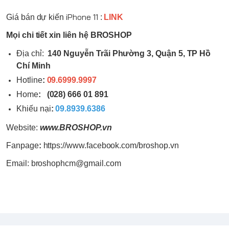
iPhone 11
Giá bán dự kiến
:
LINK
Mọi chi tiết xin liên hệ BROSHOP
Địa chỉ:
140 Nguyễn Trãi Phường 3, Quận 5, TP Hồ
Chí Minh
Hotline
:
09.6999.9997
Home
:
(028) 666 01 891
Khiếu nại
:
09.8939.6386
Website:
www.
BROSHOP
.vn
Fanpage
:
https://www.facebook.com/broshop.vn
Email: broshophcm@gmail.com