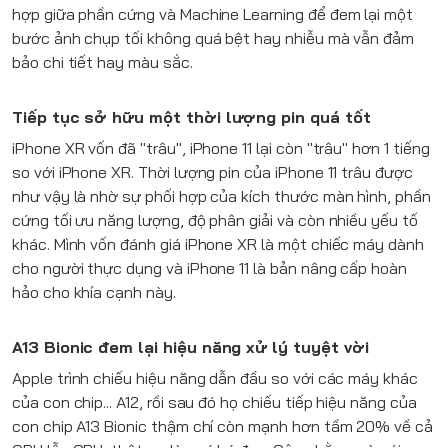
hợp giữa phần cứng và Machine Learning để đem lại một
bước ảnh chụp tối không quá bệt hay nhiễu mà vẫn đảm
bảo chi tiết hay màu sắc.
Tiếp tục sở hữu một thời lượng pin quá tốt
iPhone XR
vốn đã "trâu",
iPhone 11
lại còn "trâu" hơn 1 tiếng
so với
iPhone XR
. Thời lượng pin của iPhone 11 trâu được
như vậy là nhờ sự phối hợp của kích thước màn hình, phần
cứng tối ưu năng lượng, độ phân giải và còn nhiều yếu tố
khác. Mình vốn đánh giá
iPhone XR
là một chiếc máy dành
cho người thực dụng và
iPhone 11
là bản nâng cấp hoàn
hảo cho khía cạnh này.
A13 Bionic đem lại hiệu năng xử lý tuyệt vời
Apple
trình chiếu hiệu năng dẫn đầu so với các máy khác
của con chip... A12, rồi sau đó họ chiếu tiếp hiệu năng của
con chip A13 Bionic thậm chí còn mạnh hơn tầm 20% về cả