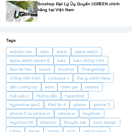
Broshop Đại Lý Ủy Quyền UGREEN chính
hãng tại Việt Nam
Tags
airpods max
akko
anker
apple watch
apple watch series 6
balo
balo chống trộm
Bao da Sen
bduck
broshop
ChargeAsap
chống nhìn trộm
clickpack x
Đại lý chính hãng
dán cường lực
edra
Giảm giá
hermes
hub usb-c
Hướng dẫn
hyperdrive
hyperdrive gen2
iPad Air 4
iphone
iphone 11
iphone 11 vs iphone xr
iphone xr
keychron
keychron k8
khacten
Khuyến mãi
korin design
lofree
mazer
mipow
moft
native union