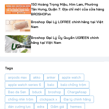
150 Hoàng Trọng Mậu, Him Lam, Phường
Tân Hưng, Quận 7: Địa chỉ mới của cửa hàng
BROSHOP.vn
Broshop Đại Lý LOFREE chính hãng tại Việt
Nam
Broshop Đại Lý Ủy Quyền UGREEN chính
hãng tại Việt Nam
Tags
airpods max
akko
anker
apple watch
apple watch series 6
balo
balo chống trộm
Bao da Sen
bduck
broshop
ChargeAsap
chống nhìn trộm
clickpack x
Đại lý chính hãng
dán cường lực
edra
Giảm giá
hermes