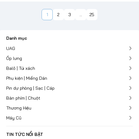
1
2
3
...
25
Danh mục
UAG
Ốp lưng
Balô | Túi xách
Phụ kiện | Miếng Dán
Pin dự phòng | Sạc | Cáp
Bàn phím | Chuột
Thương Hiệu
Máy Cũ
TIN TỨC NỔI BẬT