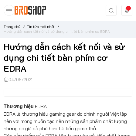
0
Trang chủ
/
Tin tức mới nhất
/
Hướng dẫn cách kết nối và sử dụng chi tiết bàn phím cơ EDRA
Hướng dẫn cách kết nối và sử
dụng chi tiết bàn phím cơ
EDRA
04/06/2021
EDRA
Thương hiệu
EDRA
là thương hiệu gaming gear do chính người Việt lập
nên với mong muốn tạo nên những sản phẩm chất lượng
nhưng có giá cả phù hợp túi tiền game thủ.
Các sản phẩm của
EDRA
tập trung vào cải tiến chất lượng