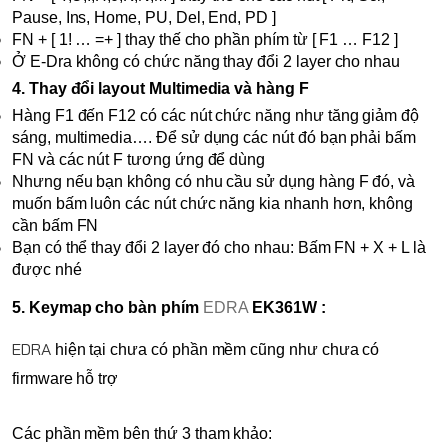
Pause, Ins, Home, PU, Del, End, PD ]
FN + [ 1! … =+ ] thay thế cho phần phím từ [ F1 … F12 ]
Ở E-Dra không có chức năng thay đổi 2 layer cho nhau  
4. Thay đổi layout Multimedia và hàng F
Hàng F1 đến F12 có các nút chức năng như tăng giảm độ 
sáng, multimedia…. Để sử dụng các nút đó bạn phải bấm 
FN và các nút F tương ứng để dùng
Nhưng nếu bạn không có nhu cầu sử dụng hàng F đó, và 
muốn bấm luôn các nút chức năng kia nhanh hơn, không 
cần bấm FN
Bạn có thể thay đổi 2 layer đó cho nhau: Bấm FN + X + L là 
được nhé
5. Keymap cho bàn phím 
EDRA
 EK361W
:
EDRA
hiện tại chưa có phần mềm cũng như chưa có 
firmware hỗ trợ
Các phần mềm bên thứ 3 tham khảo: