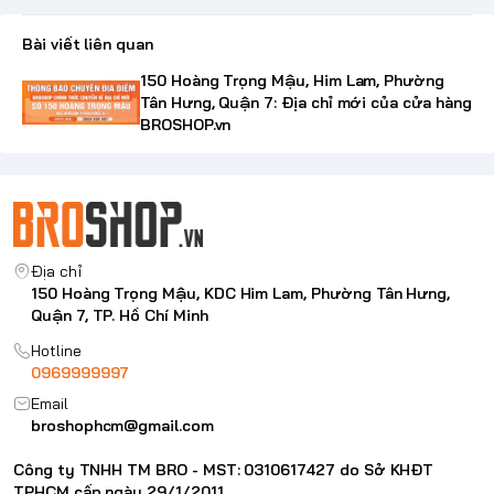
Bài viết liên quan
150 Hoàng Trọng Mậu, Him Lam, Phường
Tân Hưng, Quận 7: Địa chỉ mới của cửa hàng
BROSHOP.vn
Địa chỉ
150 Hoàng Trọng Mậu, KDC Him Lam, Phường Tân Hưng,
Quận 7, TP. Hồ Chí Minh
Hotline
0969999997
Email
broshophcm@gmail.com
Công ty TNHH TM BRO - MST: 0310617427 do Sở KHĐT
TPHCM cấp ngày 29/1/2011