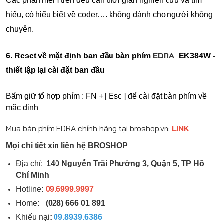
Các phần mềm trên đều cần thời gian nghiên cứu và tìm 
hiểu, có hiểu biết về coder…. không dành cho người không 
chuyên.
EDRA
6. Reset về mặt định ban đầu bàn phím 
 EK384W - 
thiết lập lại cài đặt ban đầu
Bấm giữ tổ hợp phím : FN + [ Esc ] để cài đặt bàn phím về 
mặc định 
Mua bàn phím
EDRA
chính hãng tại
broshop.vn
:
LINK
Mọi chi tiết xin liên hệ BROSHOP
Địa chỉ:
140 Nguyễn Trãi Phường 3, Quận 5, TP Hồ
Chí Minh
Hotline
:
09.6999.9997
Home
:
(028) 666 01 891
Khiếu nại
:
09.8939.6386