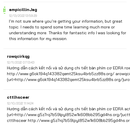
ampicillinJag
12/13/2022 13:59:29
I’m not sure where you’re getting your information, but great
topic. I needs to spend some time learning much more or
understanding more. Thanks for fantastic info I was looking for
this information for my mission.
rowqcirkqg
12/11/2022 07:13:43
Hướng dẫn cách kết nối và sử dụng chi tiết bàn phím cơ EDRA ro
http://www.g6ok194q143382qemt25ksu4brb5zz88s.org/ arowqci
[url=http://www.g6ok194q143382qemt25ksu4brb5zz88s.org/]urow
cttlhsceer
12/10/2022 11:14:24
Hướng dẫn cách kết nối và sử dụng chi tiết bàn phím cơ EDRA ac
[url=http://www.g5z7rq7b59lpyl852w1k608bb295gd4hs.org/]ucttl
cttlhsceer http://www.g5z7rq7b59lpyl852w1k608bb295gd4hs.or