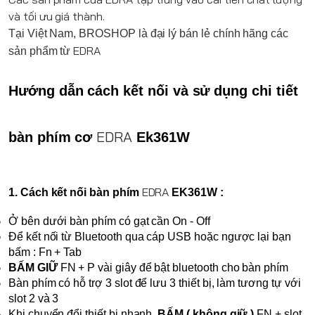
và tối ưu giá thành.
Tại Việt Nam,
BROSHOP
là đại lý bán lẻ chính hãng các
EDRA
sản phẩm từ
Hướng dẫn cách kết nối và sử dụng chi tiết 
EDRA
bàn phím cơ 
 Ek361W
EDRA
1. Cách kết nối bàn phím 
 EK361W :
Ở bên dưới bàn phím có gạt cần On - Off
Để kết nối từ Bluetooth qua cáp USB hoặc ngược lại bạn 
bấm : Fn + Tab
BẤM GIỮ 
FN + P vài giây để bật bluetooth cho bàn phím
Bàn phím có hỗ trợ 3 slot để lưu 3 thiết bị, làm tương tự với 
slot 2 và 3
Khi chuyển đổi thiết bị nhanh, 
BẤM ( không giữ )
 FN + slot 