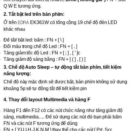
Q W E tương ứng.
2. Tắt bật led trên bàn phím:
EDRA
Ở trên 
 EK361W
có tổng cộng 19 chế độ đèn LED 
khác nhau
Để tắt/ bật led: bấm : FN + [ \ ]
Đổi màu trong chế độ Led : FN + [ . ]
Tăng giảm tốc độ Led : FN + [ ; ] , [ ’ ]c
Tăng giảm độ sáng bằng : FN + [ ( ] , [ ) ]
3. Chế độ Auto Sleep – tự động tắt bàn phím, tiết kiệm 
năng lượng:
Chế độ này mặc định sẽ được bật, bàn phím không sử dụng 
khoảng 5p sẽ tự động tắt để tiết kiệm pin
4. Thay đổi layout Multimedia và hàng F
Hàng F1 đến F12 có các nút chức năng như tăng giảm độ 
sáng, multimedia…. Để sử dụng các nút đó bạn phải bấm 
FN và các nút F tương ứng để dùng
FN + [ Y,U,I,H,J,K,N,M ] thay thế cho các nút [ Prt, Scr, 