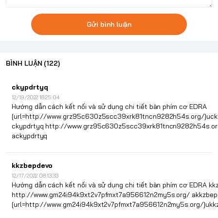
Gửi bình luận
BÌNH LUẬN
(122)
ckypdrtyq
12/19/2022 18:25:04
Hướng dẫn cách kết nối và sử dụng chi tiết bàn phím cơ EDRA
[url=http://www.grz95c630z5scc39xrk81tncn9282h54s.org/]ucky
ckypdrtyq http://www.grz95c630z5scc39xrk81tncn9282h54s.or
ackypdrtyq
kkzbepdevo
12/17/2022 08:13:33
Hướng dẫn cách kết nối và sử dụng chi tiết bàn phím cơ EDRA k
http://www.gm24i94k9xt2v7pfmxt7a956612n2my5s.org/ akkzbep
[url=http://www.gm24i94k9xt2v7pfmxt7a956612n2my5s.org/]ukkz