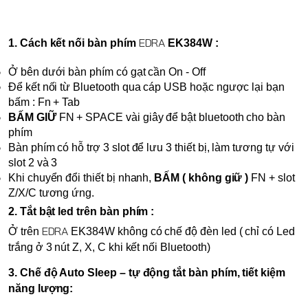
EDRA
1. Cách kết nối bàn phím 
 EK384W :
Ở bên dưới bàn phím có gạt cần On - Off
Để kết nối từ Bluetooth qua cáp USB hoặc ngược lại bạn 
bấm : Fn + Tab
BẤM GIỮ 
FN + SPACE vài giây để bật bluetooth cho bàn 
phím
Bàn phím có hỗ trợ 3 slot để lưu 3 thiết bị, làm tương tự với 
slot 2 và 3
Khi chuyển đổi thiết bị nhanh, 
BẤM ( không giữ )
 FN + slot 
Z/X/C tương ứng.
2. Tắt bật led trên bàn phím :
EDRA
Ở trên 
 EK384W không có chế độ đèn led ( chỉ có Led 
trắng ở 3 nút Z, X, C khi kết nối Bluetooth)
3. Chế độ Auto Sleep – tự động tắt bàn phím, tiết kiệm 
năng lượng: