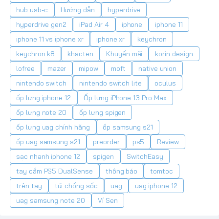
hub usb-c
Hướng dẫn
hyperdrive
hyperdrive gen2
iPad Air 4
iphone
iphone 11
iphone 11 vs iphone xr
iphone xr
keychron
keychron k8
khacten
Khuyến mãi
korin design
lofree
mazer
mipow
moft
native union
nintendo switch
nintendo switch lite
oculus
ốp lưng iphone 12
Ốp lưng iPhone 13 Pro Max
ốp lưng note 20
ốp lưng spigen
ốp lưng uag chính hãng
ốp samsung s21
ốp uag samsung s21
preorder
ps5
Review
sạc nhanh iphone 12
spigen
SwitchEasy
tay cầm PS5 DualSense
thông báo
tomtoc
trên tay
túi chống sốc
uag
uag iphone 12
uag samsung note 20
Ví Sen