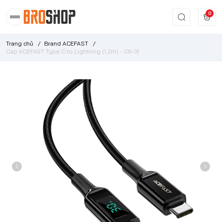
0
Trang chủ
/
Brand ACEFAST
/
Cáp ACEFAST Type C to Lightning (1.2m) - C6-01