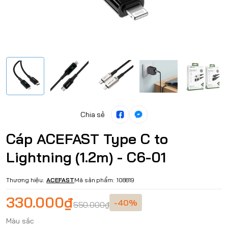
Chia sẻ
Cáp ACEFAST Type C to
Lightning (1.2m) - C6-01
Thương hiệu:
ACEFAST
Mã sản phẩm:
108819
330.000₫
-40%
550.000₫
Màu sắc