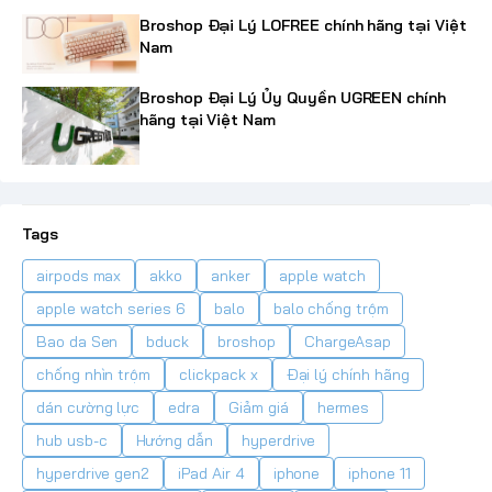
Broshop Đại Lý LOFREE chính hãng tại Việt
Nam
Broshop Đại Lý Ủy Quyền UGREEN chính
hãng tại Việt Nam
Tags
airpods max
akko
anker
apple watch
apple watch series 6
balo
balo chống trộm
Bao da Sen
bduck
broshop
ChargeAsap
chống nhìn trộm
clickpack x
Đại lý chính hãng
dán cường lực
edra
Giảm giá
hermes
hub usb-c
Hướng dẫn
hyperdrive
hyperdrive gen2
iPad Air 4
iphone
iphone 11