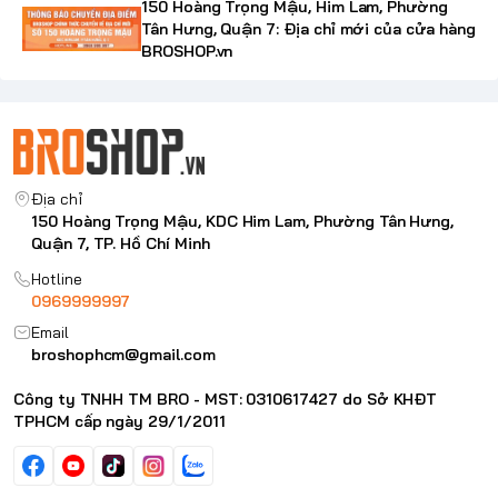
150 Hoàng Trọng Mậu, Him Lam, Phường
Tân Hưng, Quận 7: Địa chỉ mới của cửa hàng
BROSHOP.vn
Địa chỉ
150 Hoàng Trọng Mậu, KDC Him Lam, Phường Tân Hưng,
Quận 7, TP. Hồ Chí Minh
Hotline
0969999997
Email
broshophcm@gmail.com
Công ty TNHH TM BRO - MST: 0310617427 do Sở KHĐT
TPHCM cấp ngày 29/1/2011