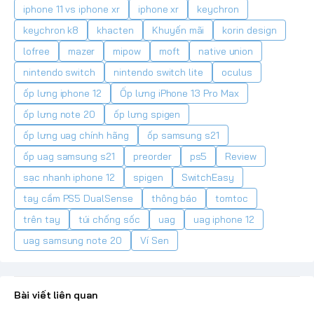
iphone 11 vs iphone xr
iphone xr
keychron
keychron k8
khacten
Khuyến mãi
korin design
lofree
mazer
mipow
moft
native union
nintendo switch
nintendo switch lite
oculus
ốp lưng iphone 12
Ốp lưng iPhone 13 Pro Max
ốp lưng note 20
ốp lưng spigen
ốp lưng uag chính hãng
ốp samsung s21
ốp uag samsung s21
preorder
ps5
Review
sạc nhanh iphone 12
spigen
SwitchEasy
tay cầm PS5 DualSense
thông báo
tomtoc
trên tay
túi chống sốc
uag
uag iphone 12
uag samsung note 20
Ví Sen
Bài viết liên quan