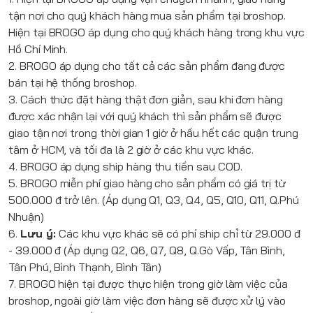
tận nơi cho quý khách hàng mua sản phẩm tại broshop.
Hiện tại
BROGO
áp dụng cho quý khách hàng trong khu vực
Hồ Chí Minh.
2.
BROGO
áp dụng cho tất cả các sản phẩm đang được
bán tại hệ thống broshop.
3. Cách thức đặt hàng thật đơn giản, sau khi đơn hàng
được xác nhận lại với quý khách thì sản phẩm sẽ được
giao tận nơi trong thời gian 1 giờ ở hầu hết các quận trung
tâm ở HCM, và tối đa là 2 giờ ở các khu vực khác.
4.
BROGO
áp dụng ship hàng thu tiền sau COD.
5.
BROGO
miễn phí giao hàng cho sản phẩm có giá trị từ
500.000 đ trở lên. (Áp dụng Q1, Q3, Q4, Q5, Q10, Q11, Q.Phú
Nhuận)
6.
Lưu ý:
Các khu vực khác sẽ có phí ship chỉ từ 29.000 đ
- 39.000 đ (Áp dụng Q2, Q6, Q7, Q8, Q.Gò Vấp, Tân Bình,
Tân Phú, Bình Thạnh, Bình Tân)
7. BROGO hiện tại được thực hiện trong giờ làm việc của
broshop, ngoài giờ làm việc đơn hàng sẽ được xử lý vào