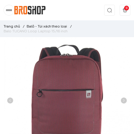
0
Trang chủ
/
Balô - Túi xách theo loại
/
Balo TUCANO Loop Laptop 15/16 inch