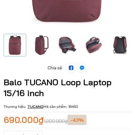
Chia sẻ
Balo TUCANO Loop Laptop
15/16 inch
Thương hiệu:
TUCANO
Mã sản phẩm:
18460
690.000₫
-43%
1.200.000₫