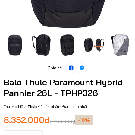
Chia sẻ
Balo Thule Paramount Hybrid
Pannier 26L - TPHP326
Thương hiệu:
Thule
Mã sản phẩm:
Đang cập nhật
8.352.000₫
-10%
9.280.000₫