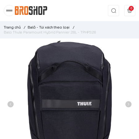
0
Trang chủ
/
Balô - Túi xách theo loại
/
Balo Thule Paramount Hybrid Pannier 26L - TPHP326