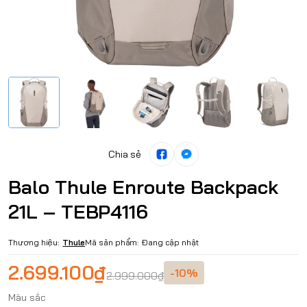
Chia sẻ
Balo Thule Enroute Backpack
21L – TEBP4116
Thương hiệu:
Thule
Mã sản phẩm:
Đang cập nhật
2.699.100₫
-10%
2.999.000₫
Màu sắc