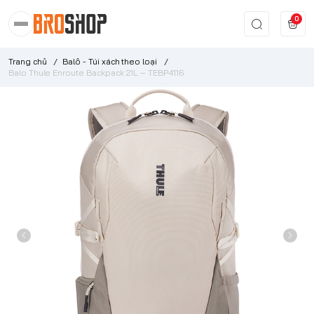
0
Trang chủ
/
Balô - Túi xách theo loại
/
Balo Thule Enroute Backpack 21L – TEBP4116