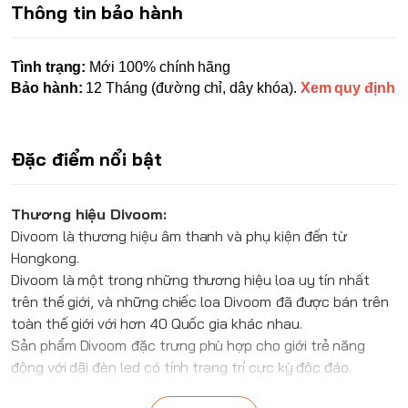
Thông tin bảo hành
Tình trạng:
Mới 100% chính hãng
Bảo hành:
12 Tháng (đường chỉ, dây khóa).
Xem quy định
Đặc điểm nổi bật
Thương hiệu Divoom:
Divoom
là thương hiệu âm thanh và phụ kiện đến từ
Hongkong.
Divoom
là một trong những thương hiệu loa uy tín nhất
trên thế giới, và những chiếc loa
Divoom
đã được bán trên
toàn thế giới với hơn 40 Quốc gia khác nhau.
Sản phẩm
Divoom
đặc trưng phù hợp cho giới trẻ năng
động với dãi đèn led có tính trang trí cực kỳ độc đáo.
Tại Việt Nam,
BROSHOP
là đại lý bán lẻ chính hãng các