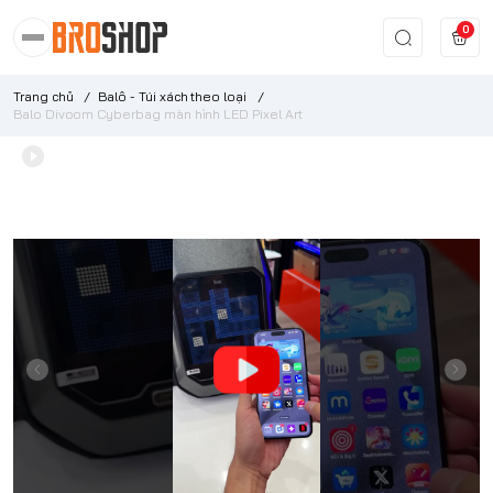
0
Trang chủ
/
Balô - Túi xách theo loại
/
Balo Divoom Cyberbag màn hình LED Pixel Art