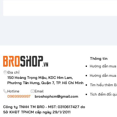
Thông tin
Hướng dẫn mua 
Địa chỉ
Hướng dẫn mua 
150 Hoàng Trọng Mậu, KDC Him Lam,
Phường Tân Hưng, Quận 7, TP. Hồ Chí Minh
Tìm hiểu thêm 
Hotline
Email
Tích điểm đổi q
0969999997
broshophcm@gmail.com
Công ty TNHH TM BRO - MST: 0310617427 do
Chúng tôi thiết kế Balo chống trộm ClickPack nhằm kết hợp 
Sở KHĐT TPHCM cấp ngày 29/1/2011