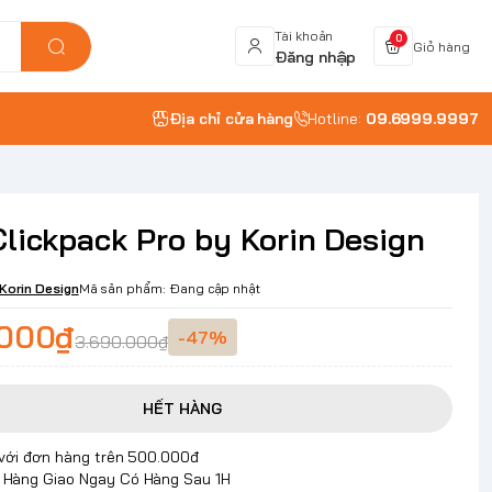
Tài khoản
0
Giỏ hàng
Đăng nhập
Địa chỉ cửa hàng
Hotline:
09.6999.9997
Clickpack Pro by Korin Design
Korin Design
Mã sản phẩm:
Đang cập nhật
.000₫
-47%
3.690.000₫
HẾT HÀNG
 với đơn hàng trên 500.000đ
Hàng Giao Ngay Có Hàng Sau 1H