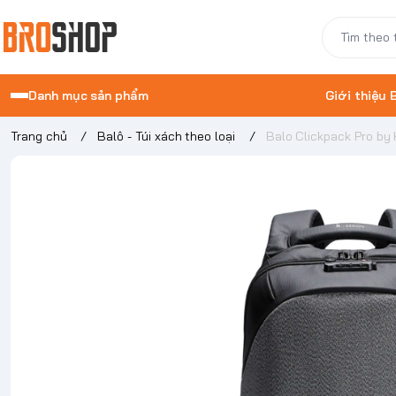
Danh mục sản phẩm
Giới thiệu
Trang chủ
/
Balô - Túi xách theo loại
/
Balo Clickpack Pro by 