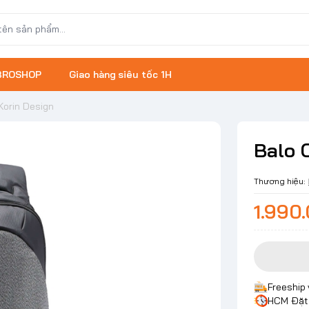
 BROSHOP
Giao hàng siêu tốc 1H
Korin Design
Balo 
Thương hiệu:
1.990
Freeship
HCM Đặt 