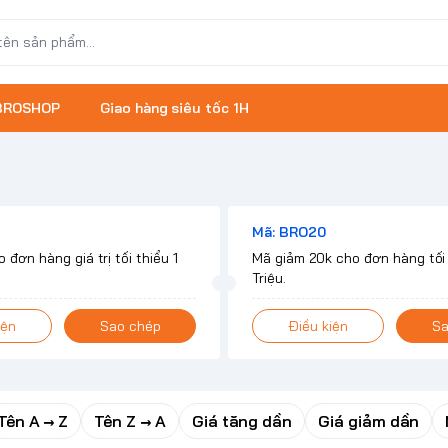
 BROSHOP
Giao hàng siêu tốc 1H
Mã: BRO20
 đơn hàng giá trị tối thiểu 1
Mã giảm 20k cho đơn hàng tối 
Triệu.
iện
Sao chép
Điều kiện
Sa
Tên A → Z
Tên Z → A
Giá tăng dần
Giá giảm dần