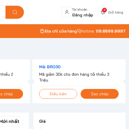
Tài khoản
0
Giỏ hàng
Đăng nhập
Địa chỉ cửa hàng
Hotline:
09.6999.9997
Mã: BRO30
thiểu 2
Mã giảm 30k cho đơn hàng tối thiểu 3
Triệu.
o chép
Điều kiện
Sao chép
Mới nhất
Giá