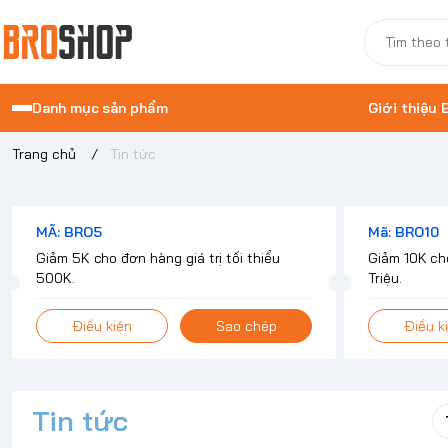
Danh mục sản phẩm
Giới thiệu
Trang chủ
/
Tin tức
MÃ: BRO5
Mã: BRO10
Giảm 5K cho đơn hàng giá trị tối thiểu
Giảm 10K cho
500K.
Triệu.
Điều kiện
Sao chép
Điều k
Tin tức